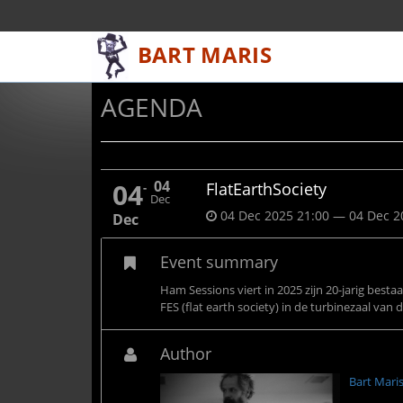
AGENDA
04
04
FlatEarthSociety
Dec
04 Dec 2025 21:00 — 04 Dec 2
Dec
Event summary
Ham Sessions viert in 2025 zijn 20-jarig best
FES (flat earth society) in de turbinezaal van 
Author
Bart Mari