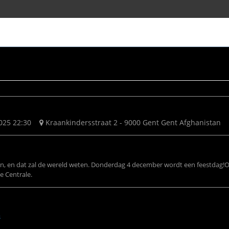
025 22:30
Kraankindersstraat 2 - 9000 Gent Gent Afghanistan
aan, en dat zal de wereld weten. Donderdag 4 december wordt een feestdag! ​
de Centrale.
s