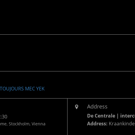
 TOUJOURS MEC YEK
Address
De Centrale | inter
2:30
Address:
Kraankinder
ome, Stockholm, Vienna